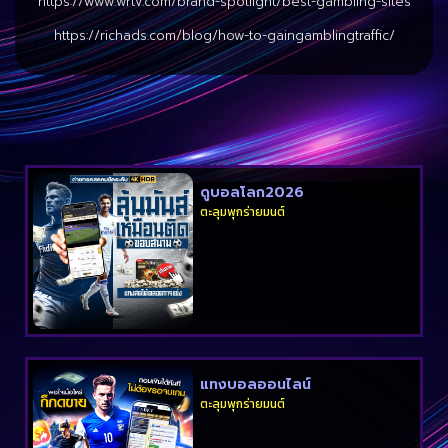
https://www.wrtv.com/brand-spotlight/best-gambling-sites
https://richads.com/blog/how-to-gaingamblingtraffic/
ดูบอลโลก2026
ตะลุมพุกร่ายมนต์
แทงบอลออนไลน์
ตะลุมพุกร่ายมนต์