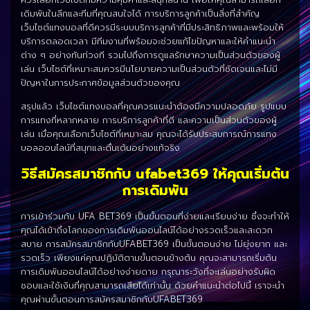
เดิมพันในลีกและทีมที่คุณสนใจได้ การบริการลูกค้าเป็นสิ่งที่สำคัญ
เว็บไซต์แทงบอลที่ดีควรมีระบบบริการลูกค้าที่มีประสิทธิภาพและพร้อมให้
บริการตลอดเวลา มีทีมงานที่พร้อมจะช่วยแก้ไขปัญหาและให้คำแนะนำ
ต่าง ๆ อย่างทันท่วงที รวมไปถึงการดูแลรักษาความเป็นส่วนตัวของผู้
เล่น เว็บไซต์ที่เหมาะสมควรมีนโยบายความเป็นส่วนตัวที่ชัดเจนและไม่มี
ปัญหาในการประกาศข้อมูลส่วนตัวของคุณ
สรุปแล้ว เว็บไซต์แทงบอลที่คุณควรแนะนำต้องมีความปลอดภัย รูปแบบ
การแทงที่หลากหลาย การบริการลูกค้าที่ดี และความเป็นส่วนตัวของผู้
เล่น เมื่อคุณเลือกเว็บไซต์ที่เหมาะสม คุณจะได้รับประสบการณ์การแทง
บอลออนไลน์ที่สนุกและตื่นเต้นอย่างแท้จริง
วิธีสมัครสมาชิกกับ ufabet369 ให้คุณเริ่มต้น
การเดิมพัน
การเข้าร่วมกับ UFA BET369 เป็นขั้นตอนที่ง่ายและเรียบง่าย ซึ่งจะทำให้
คุณได้เข้าถึงโลกของการเดิมพันออนไลน์ได้อย่างรวดเร็วและสะดวก
สบาย การสมัครสมาชิกกับUFABET369 เป็นขั้นตอนง่าย ไม่ยุ่งยาก และ
รวดเร็ว เพียงแค่คุณปฏิบัติตามขั้นตอนข้างต้น คุณจะสามารถเริ่มต้น
การเดิมพันออนไลน์ได้อย่างง่ายดาย กรุณาระวังที่จะเล่นอย่างรับผิด
ชอบและใช้เงินที่คุณสามารถเสียได้เท่านั้น ด้วยคำแนะนำต่อไปนี้ เราจะนำ
คุณผ่านขั้นตอนการสมัครสมาชิกกับUFABET369