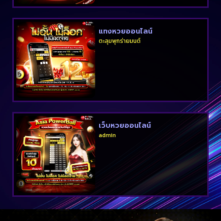
แทงหวยออนไลน์
ตะลุมพุกร่ายมนต์
เว็บหวยออนไลน์
admin