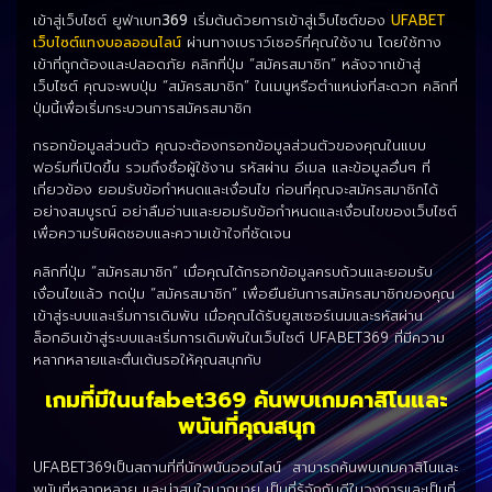
เข้าสู่เว็บไซต์ ยูฟ่าเบท
369
เริ่มต้นด้วยการเข้าสู่เว็บไซต์ของ
UFABET
เว็บไซต์แทงบอลออนไลน์
ผ่านทางเบราว์เซอร์ที่คุณใช้งาน โดยใช้ทาง
เข้าที่ถูกต้องและปลอดภัย คลิกที่ปุ่ม “สมัครสมาชิก” หลังจากเข้าสู่
เว็บไซต์ คุณจะพบปุ่ม “สมัครสมาชิก” ในเมนูหรือตำแหน่งที่สะดวก คลิกที่
ปุ่มนี้เพื่อเริ่มกระบวนการสมัครสมาชิก
กรอกข้อมูลส่วนตัว คุณจะต้องกรอกข้อมูลส่วนตัวของคุณในแบบ
ฟอร์มที่เปิดขึ้น รวมถึงชื่อผู้ใช้งาน รหัสผ่าน อีเมล และข้อมูลอื่นๆ ที่
เกี่ยวข้อง ยอมรับข้อกำหนดและเงื่อนไข ก่อนที่คุณจะสมัครสมาชิกได้
อย่างสมบูรณ์ อย่าลืมอ่านและยอมรับข้อกำหนดและเงื่อนไขของเว็บไซต์
เพื่อความรับผิดชอบและความเข้าใจที่ชัดเจน
คลิกที่ปุ่ม “สมัครสมาชิก” เมื่อคุณได้กรอกข้อมูลครบถ้วนและยอมรับ
เงื่อนไขแล้ว กดปุ่ม “สมัครสมาชิก” เพื่อยืนยันการสมัครสมาชิกของคุณ
เข้าสู่ระบบและเริ่มการเดิมพัน เมื่อคุณได้รับยูสเซอร์เนมและรหัสผ่าน
ล็อกอินเข้าสู่ระบบและเริ่มการเดิมพันในเว็บไซต์ UFABET369 ที่มีความ
หลากหลายและตื่นเต้นรอให้คุณสนุกกับ
เกมที่มีในufabet369 ค้นพบเกมคาสิโนและ
พนันที่คุณสนุก
UFABET369เป็นสถานที่ที่นักพนันออนไลน์ สามารถค้นพบเกมคาสิโนและ
พนันที่หลากหลาย และน่าสนใจมากมาย เป็นที่รู้จักกันดีในวงการและเป็นที่