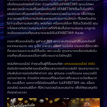
เชื่อถือของนักพนันทั่วโลก ด้วยเกมที่มีในUFABET369 คุณจะได้พบ
ประสบการณ์การเล่นที่ไม่เหมือนใครที่นี่ UFABET369เป็นเว็บไซต์ที่นำ
เสนอเกมคาสิโนและพนันที่หลากหลายและน่าสนใจมากมาย เพื่อให้คุณ
สามารถสนุกไปกับการเดิมพันและพบประสบการณ์ใหม่ๆ ที่ไม่เหมือนใคร
ไม่ว่าจะเป็นการเล่นคาสิโน พนันกีฬา หรือเกมส์อื่นๆ ที่มีในเว็บไซต์นี้ คุณ
จะไม่พลาดกับความสนุกและโอกาสที่ดีที่เพิ่มขึ้นในการเล่นเกม มาดูราย
ละเอียดของเกมที่คุณสามารถเล่นได้ในUFABET369 กันเลย
เกมคาสิโนออนไลน์ใน ยูฟ่าเบท
369
คุณจะพบกับเกมคาสิโนออนไลน์ที่
หลากหลายมาก เช่น รูเล็ต บาคาร่า สล็อต และไฮโล เกมเหล่านี้มีกราฟิก
ที่สวยงามและการเล่นที่ตื่นเต้น เพราะฉะนั้น คุณสามารถเลือกเดิมพันใน
เกมที่คุณชื่นชอบและมีโอกาสที่จะชนะรางวัลใหญ่ได้
พนันกีฬาออนไลน์ ถ้าคุณเป็นผู้ที่ชื่นชอบกีฬา
แทงบอลออนไลน์ ยังไง
ยังมีบริการพนันกีฬาออนไลน์ที่คุณสามารถเข้ามาเล่นได้ คุณสามารถวาง
เดิมพันในการแข่งขันกีฬาต่างๆ เช่น ฟุตบอล บาสเก็ตบอล และมวยได้
อย่างง่ายดาย ด้วยอัตราต่อรองที่ดีและโอกาสที่จะชนะรางวัลเพิ่มมาก
ขึ้น เกมส์อื่นๆ นอกจากนี้ยังมีเกมส์อื่นๆ ในUFABET369 เช่น สล็อต
ออนไลน์ และเกมส์อื่นๆ ที่มีความน่าสนใจและเล่นง่าย เพื่อให้คุณสนุกไป
กับทุกช่วงเวลา