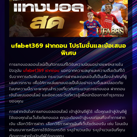
ufabet369 ฝากถอน โปรโมชั่นและข้อเสนอ
พิเศษ
การแทงบอลออนไลน์เป็นกิจกรรมที่ได้รับความนิยมอย่างแพร่หลายใน
ปัจจุบัน
ufabet369 ฝากถอน
นอกจากความสนุกและความตื่นเต้นที่ได้
รับจากการเดิมพันบอล กระบวนการฝากและถอนเงินก็เป็นเรื่องสำคัญที่ผู้
เล่นควรทราบ เพื่อให้การเล่นแทงบอลเป็นไปอย่างราบรื่นและปลอดภัย
ในบทความนี้เราจะพาคุณสำรวจเกี่ยวกับกระบวนการแทงบอล ฝากถอน
เงินในแบบออนไลน์ และข้อควรระวังที่ควรรู้เพื่อปกป้องการทำธุรกรรม
ของคุณ
การฝากเงินในการแทงบอลออนไลน์ เข้าสู่บัญชีผู้ใช้: เมื่อคุณเข้าสู่บัญชีผู้
ใช้ของคุณในเว็บไซต์แทงบอล คุณจะต้องเข้าสู่ระบบก่อนที่จะทำการฝาก
เงิน เลือกวิธีการฝาก: เลือกวิธีการฝากเงินที่เว็บไซต์รองรับ เช่น โอนเงิน
ผ่านธนาคารหรือการใช้บัตรเครดิต ระบุจำนวนเงิน: ระบุจำนวนเงินที่คุณ
ต้องการฝากในบัญชีผู้ใช้ของคุณ