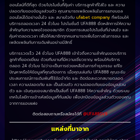
ออนไลน์ที่ดีที่สุด ด้วยโปรโมชั่นที่คุ้มค่า บริการลูกค้าที่ใส่ใจ และ ความ
ปลอดภัยของข้อมูลส่วนตัว คุณสามารถเพลิดเพลินในการแทงบอล
ออนไลน์ได้อย่างมั่นใจ และ สบายใจกับ
ufabet company
ที่พร้อมให้
บริการตลอดเวลา 24 ชั่วโมง โปรโมชั่นดี UFA888 ยึดหลักการให้ความ
สำคัญกับความพอใจของสมาชิก ด้วยการเสนอโปรโมชั่นที่น่าสนใจ และ
คุ้มค่าตลอดเวลา เพื่อให้สมาชิกทุกคนสามารถเพิ่มโอกาสในการชนะ และ
เพลิดเพลินกับการเดิมพันอย่างมีสิทธิ์
บริการรวดเร็ว 24 ชั่วโมง UFA888 เข้าใจถึงความสำคัญของบริการ
ลูกค้าที่ยอดเยี่ยม ด้วยทีมงานที่มีความเชี่ยวชาญ พร้อมให้บริการ
ตลอด 24 ชั่วโมง ไม่ว่าจะเป็นการช่วยเหลือในการทำธุรกรรม แก้ไข
ปัญหาหรือให้ข้อมูลที่คุณต้องการ เมื่อคุณเล่นกับ UFA888 คุณจะรับ
ประสบการณ์การเดิมพันที่ไร้ข้อจำกัด และ ติดต่อสะดวกสบายตลอด
เวลา ความปลอดภัย และ เป็นส่วนตัว ความปลอดภัยของข้อมูลส่วน
ตัว และ เงินทุนของสมาชิกเป็นสิ่งที่ UFA888 ให้ความสำคัญ ด้วยระบบ
เทคโนโลยีการเข้ารหัสข้อมูลที่ทันสมัย เพื่อปกป้องข้อมูลส่วนตัวของคุณ
จากการแอบแฝง
ติดต่อสอบถามหรือสมัครได้ที่
@UFA88SV8
แหล่งที่มาจาก