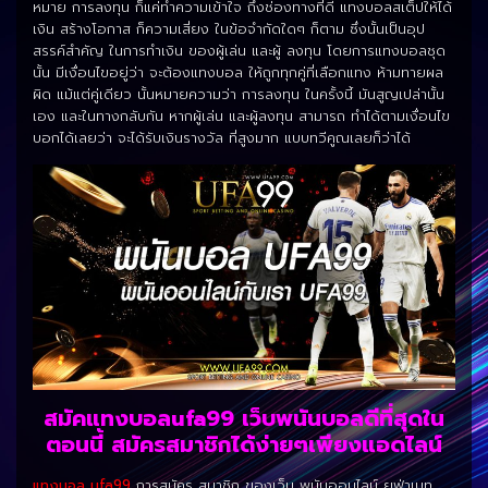
หมาย การลงทุน ก็แค่ทำความเข้าใจ ถึงช่องทางที่ดี แทงบอลสเต็ปให้ได้
เงิน สร้างโอกาส ก็ความเสี่ยง ในข้อจำกัดใดๆ ก็ตาม ซึ่งนั้นเป็นอุป
สรรค์สำคัญ ในการทำเงิน ของผู้เล่น และผู้ ลงทุน โดยการแทงบอลชุด
นั้น มีเงื่อนไขอยู่ว่า จะต้องแทงบอล ให้ถูกทุกคู่ที่เลือกแทง ห้ามทายผล
ผิด แม้แต่คู่เดียว นั้นหมายความว่า การลงทุน ในครั้งนี้ มันสูญเปล่านั้น
เอง และในทางกลับกัน หากผู้เล่น และผู้ลงทุน สามารถ ทำได้ตามเงื่อนไข
บอกได้เลยว่า จะได้รับเงินรางวัล ที่สูงมาก แบบทวีคูณเลยก็ว่าได้
สมัคแทงบอลufa99 เว็บพนันบอลดีที่สุดใน
ตอนนี้ สมัครสมาชิกได้ง่ายๆเพียงแอดไลน์
แทงบอล ufa99
การสมัคร สมาชิก ของเว็บ พนันออนไลน์ ยูฟ่าเบท