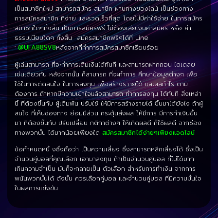
เป็นสมาชิกใหม่ สามารถสมัคร สมาชิก ผ่านทางของไลน์ เป็นช่องทาง
การสมัครสมาชิก ที่ง่าย และรวดเร็วที่สุด โดยไม่มีค่าใช้จ่าย ในการสมัคร
สมาชิกใดๆทั้งสิ้น เป็นการสมัครฟรี ไม่ต้องเสียเงินค่าสมัคร หรือ ค่า
ธรรมเนียมใดๆ ทั้งสิ้น สมัครสมาชิกฟรีๆได้ที่ Line
:
@UFA88SV8
หลังจากที่ทำการสมัครสมาชิกเรียบร้อย
ผู้เล่นสามารถ ที่จะทำการเติมเงินได้ทันที และสามารถฝากถอน ไดเดลย
เช่นเดียวกัน หลังจากนั้น ก็สามารถ ที่จะทำการ ศึกษาข้อมูลต่างๆ เพื่อ
ใช้ในการตัดสินใจ ในการลงทุน เพื่อสร้างราายได้ และผลกำไร ตาม
ต้องการ ถ้าหากมีความเข้าใจแล้วสามารถ ทำการลงทุน ได้ทันที สิ่งเหล่า
นี้ ที่ต้องขึ้นกับ ผู้เดิมพัน ปรับใช้ ให้มีการสร้างรายได้ ขึ้นมาได้ยังไง ถ้าผู้
สนใจ ที่เห็นช่องทาง ย่อมมีส่วน กระตุ้นส่งผล ให้มีการ มีการทำเงินขึ้น
มา ที่ต้องขึ้นกับ ปรับเปลี่ยน กติกาต่างๆ ให้เกิดผลดี ก็ใช้ผลดี จากช่อง
ทางพวกนั้น ได้มากน้อยเพียงใด
สมัครสมาชิกได้ง่ายๆเพียงแอดไลน์
ข้อกำหนดหนึ่ งซึ่งถือว่า เป็นความเสี่ยง ซึ่งสามารถหลีกเลี่ยงได้ ซึ่งเป็น
จำนวนคู่บอลที่คุณเลือก เอามาลงทุน ถ้าเป็นจำนวนคู่บอล ที่ไม่ได้มาก
เกินความจำเป็น มันก็จะกลายเป็น ตัวเลือก สำหรับการทำเงิน จากการ
พนันพวกนั้นได้ ดังนั้น ควรเลือกคู่บอล และจำนวนคู่บอล ที่มีความมั่นใจ
ในผลการแข่งขัน