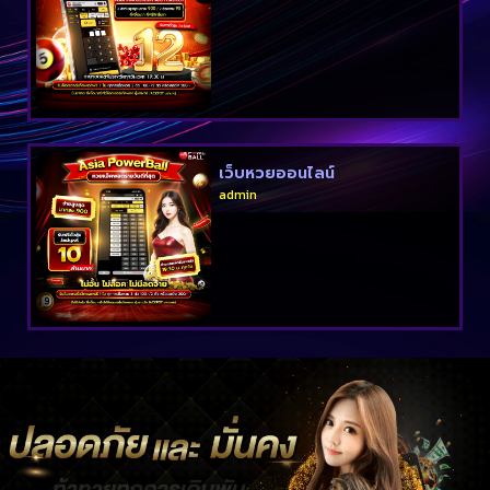
เว็บหวยออนไลน์
admin