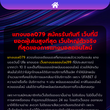
แทงบอล079 สมัครรับทันที เว็บที่มี
ยอดผู้เล่นสูงที่สุด เว็บใหญ่ตัวจริง
ที่สุดของการแทงบอลออนไลน์
แทงบอล079
สวรรค์ของเซียนบอลที่แทงบอลแล้วรวยต้องเล่น แทง
บอลวันนี้ Ufa แทงบอล
เว็บแทงบอลออนไลน์99
ที่มีประสบการณ์
มากกว่า 10 ปี และเป็นที่นิยมของนักพนันบอลออนไลน์ ช่วยให้นักเดิม
พันมั่นใจได้ว่าไม่ถูกโกงและได้รับการบริการที่เป็นเลิศ ทำให้มีนักพนัน
จำนวนมากที่เคยใช้บริการและกลับมาใช้บริการอีก เพราะ UFABET มี
ความน่าเชื่อถือ มีบริการต่าง ๆ เช่น พนันบอลออนไลน์ คาสิโนออนไลน์
หวยออนไลน์ เล่นได้ตามที่นักพนันแต่ละคนต้องการที่จะเลือกลงทุน
เพราะการสมัครสมาชิกกับเว็บไซต์ของเรานั้นง่าย ไม่ซับซ้อน ไม่มีขั้นต่ำใน
การฝากหรือถอน ทำธุรกรรมได้ตลอด 24 ชม. โดยตัวเว็บเอง ออกแบบ
มาให้ใช้งานง่าย สะดวก ไม่ต้องมาเสียเวลาเติมเครดิตล่าช้า เพราะ
เว็บไซต์พนันออนไลน์นี้มีระบบฝาก-ถอนอัตโนมัติสามารถทำรายการบน