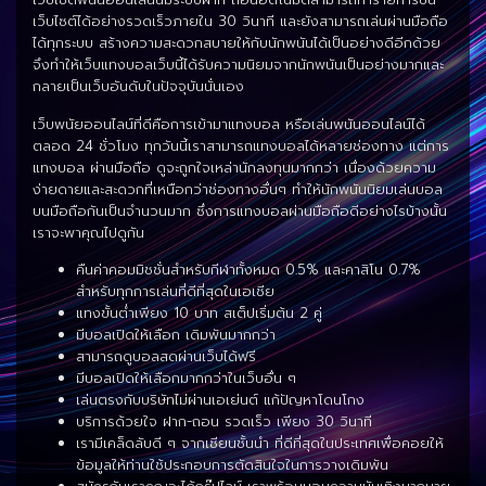
เว็บไซต์ได้อย่างรวดเร็วภายใน 30 วินาที และยังสามารถเล่นผ่านมือถือ
ได้ทุกระบบ สร้างความสะดวกสบายให้กับนักพนันได้เป็นอย่างดีอีกด้วย
จึงทำให้เว็บแทงบอลเว็บนี้ได้รับความนิยมจากนักพนันเป็นอย่างมากและ
กลายเป็นเว็บอันดับในปัจจุบันนั่นเอง
เว็บพนัยออนไลน์ที่ดีคือการเข้ามาแทงบอล หรือเล่นพนันออนไลน์ได้
ตลอด 24 ชั่วโมง ทุกวันนี้เราสามารถแทงบอลได้หลายช่องทาง แต่การ
แทงบอล ผ่านมือถือ ดูจะถูกใจเหล่านักลงทุนมากกว่า เนื่องด้วยความ
ง่ายดายและสะดวกที่เหนือกว่าช่องทางอื่นๆ ทำให้นักพนันนิยมเล่นบอล
บนมือถือกันเป็นจำนวนมาก ซึ่งการแทงบอลผ่านมือถือดีอย่างไรบ้างนั้น
เราจะพาคุณไปดูกัน
คืนค่าคอมมิชชั่นสำหรับกีฬาทั้งหมด 0.5% และคาสิโน 0.7%
สำหรับทุกการเล่นที่ดีที่สุดในเอเชีย
แทงขั้นต่ำเพียง 10 บาท สเต็ปเริ่มต้น 2 คู่
มีบอลเปิดให้เลือก เดิมพันมากกว่า
สามารถดูบอลสดผ่านเว็บได้ฟรี
มีบอลเปิดให้เลือกมากกว่าในเว็บอื่น ๆ
เล่นตรงกับบริษัทไม่ผ่านเอเย่นต์ แก้ปัญหาโดนโกง
บริการด้วยใจ ฝาก-ถอน รวดเร็ว เพียง 30 วินาที
เรามีเคล็ดลับดี ๆ จากเซียนชั้นนำ ที่ดีที่สุดในประเทศเพื่อคอยให้
ข้อมูลให้ท่านใช้ประกอบการตัดสินใจในการวางเดิมพัน