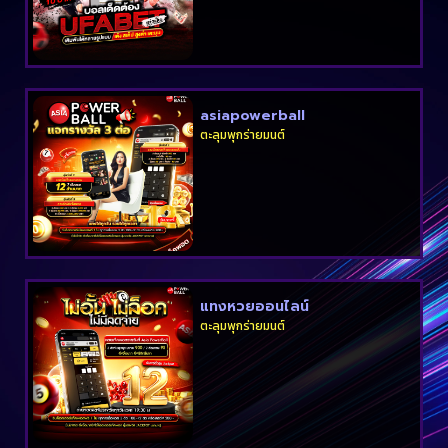
asiapowerball
ตะลุมพุกร่ายมนต์
แทงหวยออนไลน์
ตะลุมพุกร่ายมนต์