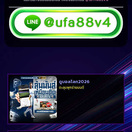
ดูบอลโลก2026
ตะลุมพุกร่ายมนต์