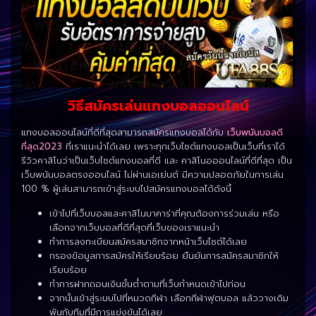
วิธีสมัครเล่นแทงบอลออนไลน์
แทงบอลออนไลน์ที่ดีที่สุดสามารถสมัครแทงบอลได้กับ
เว็บพนันบอลดี
ที่สุด2023
ที่เราแนะนำได้เลย เพราะทุกเว็บไซต์แทงบอลเป็นเว็บที่เราได้
รีวิวคาสิโนว่าเป็นเว็บไซต์แทงบอลที่ดี และ คาสิโนอออนไลน์ที่ดีที่สุด เป็น
เว็บพนันบอลตรงออนไลน์ ไม่ผ่านเอเย่นต์ มีความปลอดภัยในการเล่น
100 % ผู้เล่นสามารถเข้าสู่ระบบไปสมัครแทงบอลได้ดังนี้
เข้าไปที่เว็บบอลและคาสิโนบาคาร่าที่คุณต้องการร่วมเล่น หรือ
เลือกจากเว็บบอลที่ดีที่สุดที่เว็บของเราแนะนำ
ทำการลงทะเบียนสมัครสมาชิกจากหน้าเว็บไซต์ได้เลย
กรองข้อมูลการสมัครให้เรียบร้อย ยืนยันการสมัครสมาชิกให้
เรียบร้อย
ทำการฝากถอนเงินขั้นต่ำตามที่เว็บกำหนดเข้าไปก่อน
จากนั้นเข้าสู่ระบบไปที่หมวดกีฬา เลือกกีฬาฟุตบอล แล้ววางเดิม
พันกับทีมที่มีการแข่งขันได้เลย