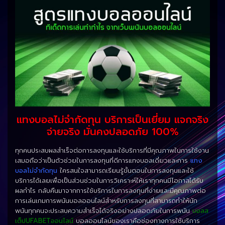
แทงบอลไม่จำกัดทุน บริการเป็นเยี่ยม แจกจริง
จ่ายจริง มั่นคงปลอดภัย 100%
ทุกคนประสบผลสำเร็จต่อการลงทุนและใช้บริการที่มีคุณภาพในการใช้งาน
เสมอถือว่าเป็นตัวช่วยในการลงทุนที่ดีการแทงบอลเดี่ยวและการ
แทง
บอลไม่จำกัดทุน
ใครสนใจสามารถเรียนรู้ขั้นตอนในการลงทุนและใช้
บริการได้เลยเพื่อเป็นส่วนช่วยในการวิเคราะห์ให้เราทุกคนมีโอกาสได้รับ
ผลกำไร
กลับคืนมาจากการใช้บริการในการลงทุนที่ง่ายและมีคุณภาพต่อ
การเล่นเกมการพนันบอลออนไลน์สำหรับการลงทุนที่สามารถทำให้นัก
พนันทุกคนจะประสบความสำเร็จได้จริงอย่างปลอดภัยในการพนัน
บอลส
เต็ปUFABETออนไลน์
บอลออนไลน์ของเราคือช่องทางการใช้บริการ