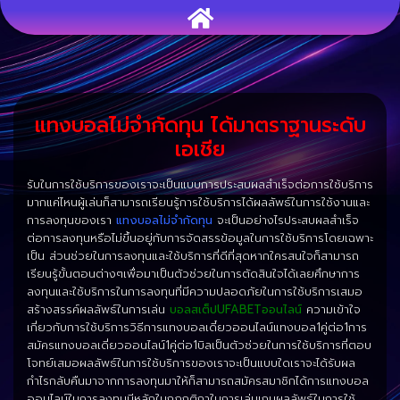
แทงบอลไม่จำกัดทุน ได้มาตราฐานระดับ
เอเชีย
รับในการใช้บริการของเราจะเป็นแบบการประสบผลสำเร็จต่อการใช้บริการ
มากแค่ไหนผู้เล่นก็สามารถเรียนรู้การใช้บริการได้ผลลัพธ์ในการใช้งานและ
การลงทุนของเรา
แทงบอลไม่จำกัดทุน
จะเป็นอย่างไรประสบผลสำเร็จ
ต่อการลงทุนหรือไม่ขึ้นอยู่กับการจัดสรรข้อมูลในการใช้บริการโดยเฉพาะ
เป็น
ส่วนช่วยในการลงทุนและใช้บริการที่ดีที่สุดหากใครสนใจก็สามารถ
เรียนรู้ขั้นตอนต่างๆเพื่อมาเป็นตัวช่วยในการตัดสินใจได้เลยศึกษาการ
ลงทุนและใช้บริการในการลงทุนที่มีความปลอดภัยในการใช้บริการเสมอ
สร้างสรรค์ผลลัพธ์ในการเล่น
บอลสเต็ปUFABETออนไลน์
ความเข้าใจ
เกี่ยวกับการใช้บริการวิธีการแทงบอลเดี๋ยวออนไลน์แทงบอล1คู่ต่อ1การ
สมัครแทงบอลเดี่ยวออนไลน์1คู่ต่อ1บิลเป็นตัวช่วยในการใช้บริการที่ตอบ
โจทย์เสมอผลลัพธ์ในการใช้บริการของเราจะเป็นแบบใดเราจะได้รับผล
กำไรกลับคืนมาจากการลงทุนมาให้ก็สามารถสมัครสมาชิกได้การแทงบอล
ออนไลน์ในการลงทุนมีหลักในกฎกติกาในการเล่นเกมผลลัพธ์ในการใช้