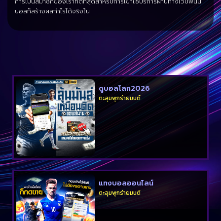
การเป็นสมาชิกของเราที่ดีที่สุดสำหรับการเข้าใช้บริการผ่านทางเว็บพนัน
บอลก็สร้างผลกำไรได้จริงใน
ดูบอลโลก2026
ตะลุมพุกร่ายมนต์
แทงบอลออนไลน์
ตะลุมพุกร่ายมนต์