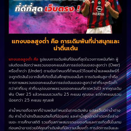
แทงบอลสูงต่ำ คือ การเดิมพันที่น่าสนุกและ
น่าตื่นเต้น
แทงบอลสูงต่ำ คือ
รูปแบบการเดิมพันที่นิยมที่สุดในวงการพนันกีฬา ผู้
เล่นต้องเลือกว่าผลรวมของคะแนนในการแข่งขันบอลจะสูงกว่า (Over)
หรือต่ำกว่า (Under) ตามข้อกำหนดที่กำหนดไว้โดยค่าน้ำและผลลัพธ์ที่
จะถูกตัดสินใจจากสิ่งที่เกิดขึ้นในศึกฟุตบอลนั้นๆ การเดิมพันสูง-ต่ำคือ
การทายผลรวมของคะแนนในการแข่งขันบอลจะสูงกว่าค่าที่ระบุหรือต่ำ
กว่าค่าที่ระบุ ค่าที่ระบุบ่งบอกผลรวมของคะแนนที่คาดหวังไว้ หากคุณเดิม
พัน Over 2.5 แล้วคะแนนรวมเกิน 2.5 คะแนน คุณชนะ แต่ถ้าคะแนนรวม
น้อยกว่า 2.5 คะแนน คุณแพ้
ค่าน้ำหมายถึงราคาที่บ้านพนันกำหนดในการเดิมพัน แต่ละเว็บมีค่าน้ำต่าง
กัน ค่าน้ำต่ำมักเป็นแฮนดิแค็ปที่น้อยลง และค่าน้ำสูงมักมีคำต่อครึ่งล่าง
เยอะ การศึกษาสถิติ รวมถึงสภาพสมรรถนะของทีมและการเกิดขึ้นในเกม
ก่อนหน้าอาจช่วยให้คุณทำเดิมพันที่มีความเสี่ยงต่ำ การจัดการเงินและ