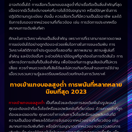
อาจเกิดขึ้นได้ การเลือกเว็บแทงบอลสูงต่ำที่น่าเชื่อถือเป็นสิ่งสำคัญที่สุด
เนื่องจากมีเว็บไซต์บางแห่งที่อาจไม่ได้รับอนุญาต หรือมีปัญหาในการ
ปฏิบัติตามกฎระเบียบ ดังนั้น ควรเลือกเว็บที่มีความเป็นมืออาชีพ และได้
รับการรับรองจากหน่วยงานที่เกี่ยวข้อง เช่น การจัดการประเทศหรือ
สมาคมการเดิมพันกีฬา
ทักษะในการวิเคราะห์เกมเป็นสิ่งสำคัญ เพราะการที่เราสามารถคาดเดาผล
การแข่งขันได้อย่างถูกต้องจะช่วยเพิ่มโอกาสในการชนะเดิมพัน การ
วิเคราะห์สถิติการทำประตูของทั้งสองทีม สภาพสนาม สถานะผู้เล่นที่
สำคัญ และปัจจัยอื่นๆ จะช่วยให้เรามีข้อมูลที่ถูกต้องในการตัดสินใจ การ
บริหารจัดการเงินก็เป็นสิ่งสำคัญ เพื่อป้องกันการสูญเสียเงินที่ไม่ควร
เสี่ยง ควรกำหนดวงเงินที่เสียได้และไม่ควรเกินเดือนสำรองการใช้จ่าย
เมื่อรวบรวมความรู้และเตรียมพร้อมด้วยทักษะในการวิเคราะห์
ทางเข้าแทงบอลสูงต่ำ การพนันที่หลากหลาย
นิยมที่สุด 2023
ทางเข้าแทงบอลสูงต่ำ
เป็นที่สนใจและต้องการลงเดิมพันในรูปแบบนี้
คุณจะต้องเข้าถึงเว็บไซต์หรือแอปพลิเคชันที่เกี่ยวข้อง ด้วยทางเข้าที่ถูก
ต้องและปลอดภัย คุณควรทำการค้นหาเว็บไซต์หรือแอปพลิเคชันที่มี
ความเป็นมืออาชีพและได้รับการรับรองจากหน่วยงานที่เกี่ยวข้อง เช่น
สมาคมการเดิมพันกีฬา หรือมีการอนุญาตจากหน่วยงานตรวจสอบการ