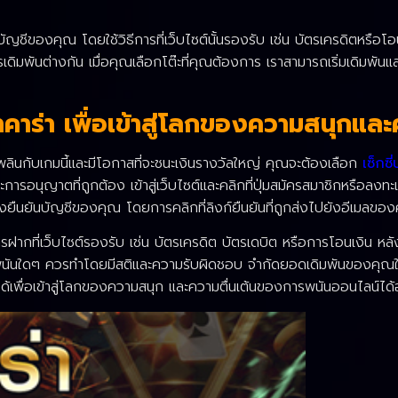
ู่บัญชีของคุณ โดยใช้วิธีการที่เว็บไซต์นั้นรองรับ เช่น บัตรเครดิตหรื
ารเดิมพันต่างกัน เมื่อคุณเลือกโต๊ะที่คุณต้องการ เราสามารถเริ่มเดิมพันแ
คาร่า เพื่อเข้าสู่โลกของความสนุกและค
ดเพลินกับเกมนี้และมีโอกาสที่จะชนะเงินรางวัลใหญ่ คุณจะต้องเลือก
เซ็กซี
ารอนุญาตที่ถูกต้อง เข้าสู่เว็บไซต์และคลิกที่ปุ่มสมัครสมาชิกหรือลงทะเบี
งยืนยันบัญชีของคุณ โดยการคลิกที่ลิงก์ยืนยันที่ถูกส่งไปยังอีเมลขอ
ีการฝากที่เว็บไซต์รองรับ เช่น บัตรเครดิต บัตรเดบิต หรือการโอนเงิน ห
อการพนันใดๆ ควรทำโดยมีสติและความรับผิดชอบ จำกัดยอดเดิมพันของคุณใ
ำได้เพื่อเข้าสู่โลกของความสนุก และความตื่นเต้นของการพนันออนไลน์ได