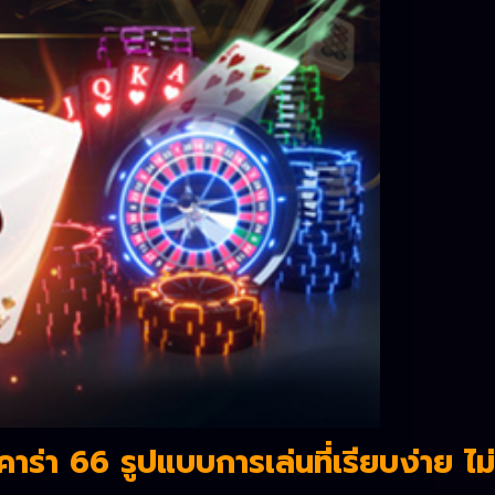
าร่า 66 รูปแบบการเล่นที่เรียบง่าย ไม่