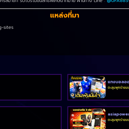
ัครสมาชิก รับโปรโมชั่นสิทธิพิเศษมากมาย ผ่านทาง Line :
@UFA88S
แหล่งที่มา
-sites
แทงบอลออ
ตะลุมพุกร่ายม
asiapower
ตะลุมพุกร่ายม