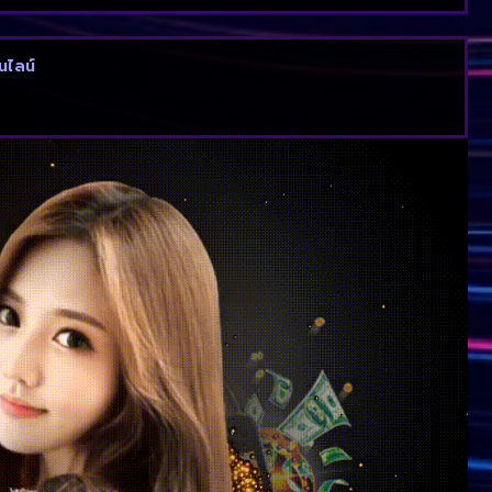
นไลน์