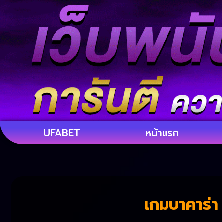
UFABET
หน้าแรก
เกมบาคาร่า