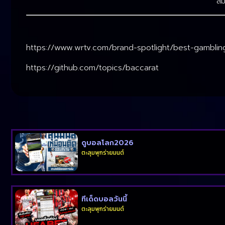
สม
https://www.wrtv.com/brand-spotlight/best-gambling
https://github.com/topics/baccarat
ดูบอลโลก2026
ตะลุมพุกร่ายมนต์
ทีเด็ดบอลวันนี้
ตะลุมพุกร่ายมนต์