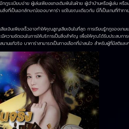
มีกฎระเบียบง่าย ผู้เล่นเพียงแทงเดิมพันในฝ่าย ผู้เจ้าบ้านหรือผู้เล่น 
สิ่งที่เป็นเอกลักษณ์ของบาคาร่า แต่ในขณะเดียวกัน นี่ก็เป็นเกมที่ท้าทา
รือเสียเงินเพียงเร็วอาจทำให้คุณสูญเสียเงินในที่สุด การเรียนรู้กฎข
ละมีความชัดเจนในการให้บริการเป็นสิ่งสำคัญ เพื่อให้คุณได้รับประสบการณ
สนานแท้จริง บาคาร่าสามารถเป็นทางเลือกที่น่าสนใจ สำหรับผู้ที่มีสติ