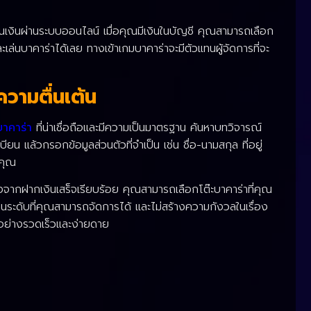
อโอนเงินผ่านระบบออนไลน์ เมื่อคุณมีเงินในบัญชี คุณสามารถเลือก
ละเล่นบาคาร่าได้เลย ทางเข้าเกมบาคาร่าจะมีตัวแทนผู้จัดการที่จะ
วามตื่นเต้น
่บาคาร่า
ที่น่าเชื่อถือและมีความเป็นมาตรฐาน ค้นหาบทวิจารณ์
ยน แล้วกรอกข้อมูลส่วนตัวที่จำเป็น เช่น ชื่อ-นามสกุล ที่อยู่
งคุณ
ลังจากฝากเงินเสร็จเรียบร้อย คุณสามารถเลือกโต๊ะบาคาร่าที่คุณ
นระดับที่คุณสามารถจัดการได้ และไม่สร้างความกังวลในเรื่อง
้อย่างรวดเร็วและง่ายดาย