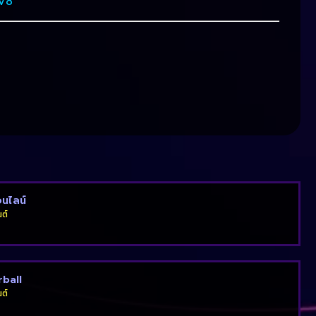
V8
นไลน์
นต์
ball
นต์