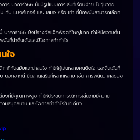
าร บาคาร่า66 นั้นมีรูปแบบการเล่นที่เรียบง่าย ไม่วุ่นวาย
้เล่น กับ แบงค์เกอร์ และ เสมอ หรือ เท่า ที่นักพนันสามารถเลือก
้ บาคาร่า66 ยังมีรางวัลแจ็คพ็อตที่ใหญ่มาก ทำให้มีความตื่น
นันที่น่าตื่นเต้นและมีโอกาสทำกำไร
สนใจ
ี่ทันสมัยและน่าสนใจ ทำให้ผู้เล่นหลายคนติดใจ และตื่นเต้นที่
ใจชอบ นอกจากนี้ มีตลาดเสริมที่หลากหลาย เช่น การพนันว่าผลของ
ะเสียงที่มีคุณภาพสูง ทำให้ประสบการณ์การเล่นเกมมีความ
ารความสนุกสนาน และโอกาสทำกำไรในที่เดียว
vip