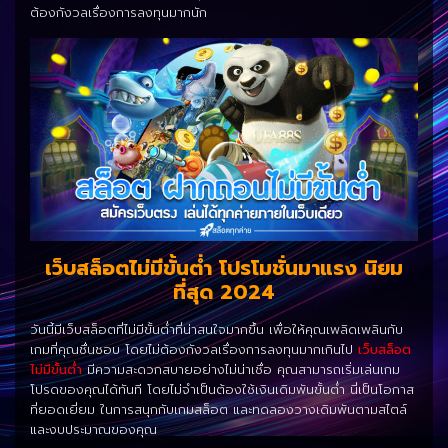
ต้องกังวลเรื่องการลงทุนมากนัก
เว็บสล็อตไม่มีขั้นต่ำ โปรโมชั่นมาแรง นิยม
ที่สุด 2024
วันนี้มีเว็บสล็อตที่ไม่มีขั้นต่ำที่น่าสนใจมากขึ้น เพื่อให้คุณเพลิดเพลินกับ
เกมที่คุณชื่นชอบ โดยไม่ต้องกังวลเรื่องการลงทุนมากเกินไป
เว็บสล็อต
ไม่มีขั้นต่ำ
มีความสะดวกสบายอย่างไม่น่าเชื่อ คุณสามารถเริ่มเล่นเกม
โปรดของคุณได้ทันที โดยไม่จำเป็นต้องใช้เงินเดิมพันขั้นต่ำ นี่เป็นโอกาส
ที่ยอดเยี่ยม ในการสนุกกับเกมสล็อต และทดลองวางเดิมพันตามสไตล์
และงบประมาณของคุณ