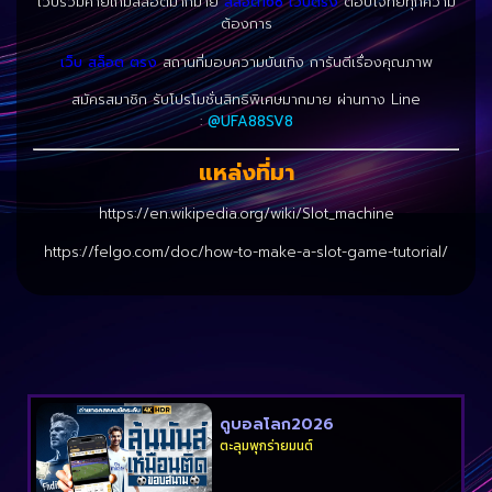
เว็บรวมค่ายเกมสล็อตมากมาย
สล็อต168 เว็บตรง
ตอบโจทย์ทุกความ
ต้องการ
เว็บ สล็อต ตรง
สถานที่มอบความบันเทิง การันตีเรื่องคุณภาพ
สมัครสมาชิก รับโปรโมชั่นสิทธิพิเศษมากมาย ผ่านทาง Line
:
@UFA88SV8
แหล่งที่มา
https://en.wikipedia.org/wiki/Slot_machine
https://felgo.com/doc/how-to-make-a-slot-game-tutorial/
ดูบอลโลก2026
ตะลุมพุกร่ายมนต์