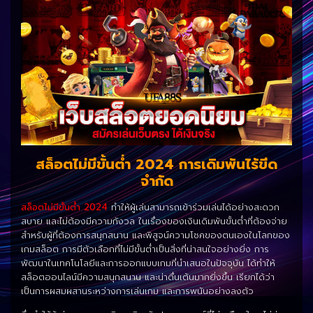
สล็อตไม่มีขั้นต่ำ 2024 การเดิมพันไร้ขีด
จำกัด
สล็อตไม่มีขั้นต่ำ 2024
ทำให้ผู้เล่นสามารถเข้าร่วมเล่นได้อย่างสะดวก
สบาย และไม่ต้องมีความกังวล ในเรื่องของเงินเดิมพันขั้นต่ำที่ต้องจ่าย
สำหรับผู้ที่ต้องการสนุกสนาน และพิสูจน์ความโชคของตนเองในโลกของ
เกมสล็อต การมีตัวเลือกที่ไม่มีขั้นต่ำเป็นสิ่งที่น่าสนใจอย่างยิ่ง การ
พัฒนาในเทคโนโลยีและการออกแบบเกมที่นำเสนอในปัจจุบัน ได้ทำให้
สล็อตออนไลน์มีความสนุกสนาน และน่าตื่นเต้นมากยิ่งขึ้น เรียกได้ว่า
เป็นการผสมผสานระหว่างการเล่นเกม และการพนันอย่างลงตัว