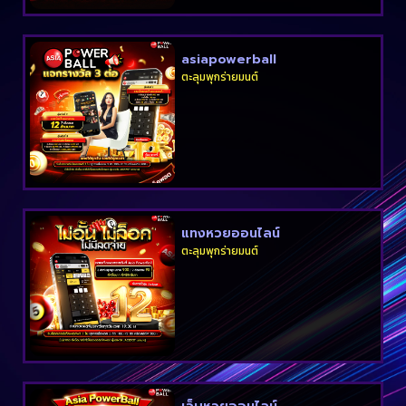
asiapowerball
ตะลุมพุกร่ายมนต์
แทงหวยออนไลน์
ตะลุมพุกร่ายมนต์