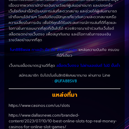
เนื่องจากพวกเขามักจ่ายเงินรางวัลแก่ผู้เล่นอย่างมาก และบ่อยครั้ง
เว็บไซต์เหล่านี้มักมีระบบการเล่นที่สะดวกสบาย และช่วยให้ผู้เล่นสามารถ
เข้าถึงเกมได้ง่ายๆ โดยไม่ต้องมีปัญหาเกี่ยวกับความสะดวกสบายหรือ
ความเสี่ยงในการเงิน เพื่อให้คุณได้รับประสบการณ์การเล่นที่ดีที่สุดและ
โอกาสในการชนะมากที่สุดที่เป็นไปได้ ควรพิจารณาเข้าร่วมกับเว็บไซต์
สล็อตแตกง่ายเว็บตรง เพื่อสนุกกับเกม และมีโอกาสในการชนะเงิน
รางวัลอย่างมากที่สุด
fun888asia ทางเข้า มือ ถือ อัพเดทล่าสุด
แหล่งความบันเทิง ครบจบ
ที่นี่ที่เดียว
เว็บเกมสล็อตมาตรฐานดีที่สุด
สล็อตเว็บตรง ไม่ผ่านเอเย่นต์ ไม่มี ขั้นต่ำ
สมัครสมาชิก รับโปรโมชั่นสิทธิพิเศษมากมาย ผ่านทาง Line
:
@UFA88SV8
แหล่งที่มา
https://www.casinos.com/us/slots
https://www.dallasnews.com/branded-
content/2023/07/10/10-best-online-slots-top-real-money-
casinos-for-online-slot-games/