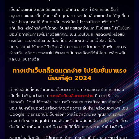
เว็บสล็อตแตกง่ายมักมีธีมและกราฟิกที่น่าสนใจ ทำให้การเล่นเป็นที่
สนุกสนานและน่าตื่นเต้นมากขึ้น คุณสามารถเล่นสล็อตแตกง่ายได้ทุกที่ทุก
เวลาผ่านอุปกรณ์ที่เชื่อมต่ออินเทอร์เน็ต ไม่ว่าจะเป็นคอมพิวเตอร์
แท็บเล็ต หรือโทรศัพท์มือถือ เว็บสล็อตแตกง่ายมักมีโบนัสและโปรโมชั่นที่
มอบโอกาสในการเพิ่มรางวัลแก่คุณ เช่น เงินโบนัส เครดิตฟรี หรือแม้
กระทั่งการแข่งขันในเกมสล็อตที่มีรางวัลใหญ่ เลือกเว็บไซต์ที่มีใบ
อนุญาตและได้รับการรีวิวดีๆ เพื่อความปลอดภัยในการเดิมพันและการ
ชำระเงิน สล็อตแตกง่ายไม่เพียงแต่เป็นทางเลือกที่ทำให้คุณเพลิดเพลิน
และชนะเงินรางวัล
ทางเข้าเว็บสล็อตแตกง่าย โปรโมชั่นมาแรง
นิยมที่สุด 2024
สำหรับผู้เล่นที่หลงรักในเกมสล็อตแตกง่าย ความสะดวกในการเข้าเล่น
เป็นสิ่งสำคัญอย่างมาก
ทางเข้าเว็บสล็อตแตกง่าย
มีความเร็วและ
ปลอดภัย โดยไม่ต้องเสียเวลามากในกระบวนการเข้าเล่นเกมที่คุณชื่น
ชอบ ค้นหาชื่อของเว็บสล็อตที่คุณต้องการเล่นผ่านเครื่องมือค้นหา เช่น
Google โดยกรอกชื่อเว็บหรือคำว่าสล็อตแตกง่าย คุณสามารถค้นหา
ทางเข้าที่เหมาะกับคุณได้ ถามเพื่อนหรือนักพนันคนอื่น ๆ ที่คุณรู้จักเกี่ยว
กับเว็บสล็อตที่พวกเขาใช้ นี่อาจเป็นวิธีที่ดีในการหาทางเข้าที่น่าเชื่อถือ
หลายเว็บสล็อตมีการอัปเดตทางเข้าผ่านโซเชียลมีเดีย เช่น Facebook