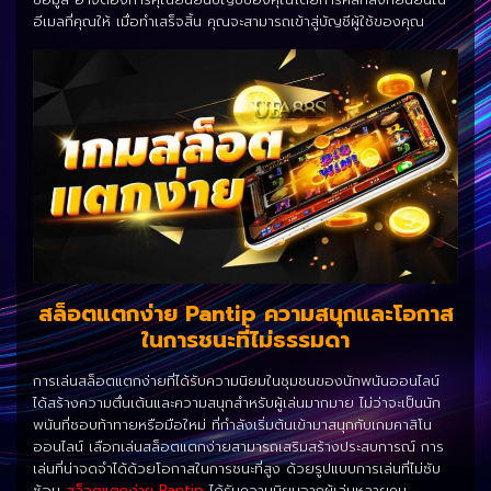
อีเมลที่คุณให้ เมื่อทำเสร็จสิ้น คุณจะสามารถเข้าสู่บัญชีผู้ใช้ของคุณ
สล็อตแตกง่าย Pantip ความสนุกและโอกาส
ในการชนะที่ไม่ธรรมดา
การเล่นสล็อตแตกง่ายที่ได้รับความนิยมในชุมชนของนักพนันออนไลน์
ได้สร้างความตื่นเต้นและความสนุกสำหรับผู้เล่นมากมาย ไม่ว่าจะเป็นนัก
พนันที่ชอบท้าทายหรือมือใหม่ ที่กำลังเริ่มต้นเข้ามาสนุกกับเกมคาสิโน
ออนไลน์ เลือกเล่นสล็อตแตกง่ายสามารถเสริมสร้างประสบการณ์ การ
เล่นที่น่าจดจำได้ด้วยโอกาสในการชนะที่สูง ด้วยรูปแบบการเล่นที่ไม่ซับ
ซ้อน
สล็อตแตกง่าย Pantip
ได้รับความนิยมจากผู้เล่นหลายคน