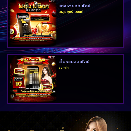
แทงหวยออนไลน์
ตะลุมพุกร่ายมนต์
เว็บหวยออนไลน์
admin