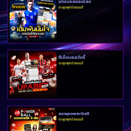
แทงบอลออนไลน์
ตะลุมพุกร่ายมนต์
ทีเด็ดบอลวันนี้
ตะลุมพุกร่ายมนต์
asiapowerball
ตะลุมพุกร่ายมนต์