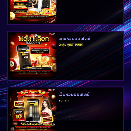
แทงหวยออนไลน์
ตะลุมพุกร่ายมนต์
เว็บหวยออนไลน์
admin