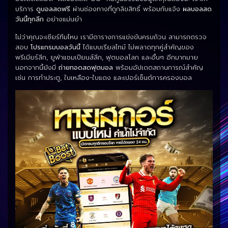
บริการ
ดูบอลสดฟรี
ผ่านช่องทางที่ถูกลิขสิทธิ์ พร้อมกับแจ้ง
ผลบอลสด
วันนี้ทุกลีก
อย่างแม่นยำ
ไม่ว่าคุณจะเชียร์ทีมไหน เรามีตารางการแข่งขันครบถ้วน สามารถตรวจ
สอบ
โปรแกรมบอลวันนี้
ได้แบบเรียลไทม์ ไม่พลาดทุกคู่สำคัญของ
พรีเมียร์ลีก, ยูฟ่าแชมเปียนส์ลีก, ฟุตบอลโลก และอื่นๆ อีกมากมาย
นอกจากนี้ยังมี
ถ่ายทอดสดฟุตบอล
พร้อมอัปเดตสถานการณ์สำคัญ
เช่น การทำประตู, ใบเหลือง-ใบแดง และเปอร์เซ็นต์การครองบอล