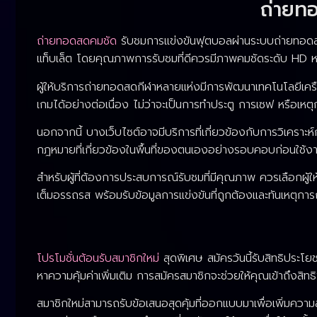
ถ่ายทอ
ถ่ายทอดสดคมชัด
รับชมการแข่งขันฟุตบอลผ่านระบบถ่ายทอดสดอ
แท็บเล็ต โดยคุณภาพการรับชมที่ดีควรมีภาพคมชัดระดับ HD หร
ผู้ให้บริการถ่ายทอดสดกีฬาหลายแห่งมีการพัฒนาเทคโนโลยีเคร
เกมได้อย่างต่อเนื่อง ไม่ว่าจะเป็นการทำประตู การเซฟ หรือเ
นอกจากนี้ บางเว็บไซต์อาจมีบริการที่เกี่ยวข้องกับการวิเคราะ
กฎหมายที่เกี่ยวข้องในพื้นที่ของตนเองอย่างรอบคอบก่อนใช้งา
สำหรับผู้ที่ต้องการประสบการณ์รับชมที่มีคุณภาพ ควรเลือกผู้ใ
เต็มอรรถรส พร้อมรับข้อมูลการแข่งขันที่ถูกต้องและทันเหตุก
โปรโมชั่นต้อนรับสมาชิกใหม่
สุดพิเศษ สมัครวันนี้รับสิทธิประโยช
หาความคุ้มค่าเพิ่มเติม การสมัครสมาชิกจะช่วยให้คุณเข้าถึงสิ
สมาชิกใหม่สามารถรับข้อเสนอสุดคุ้มที่ออกแบบมาเพื่อเพิ่มความ