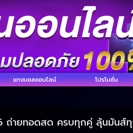
แทงบอลออนไลน์
โปรโมชั่น
ถ่ายทอดสด ครบทุกคู่ ลุ้นมันส์ทุ