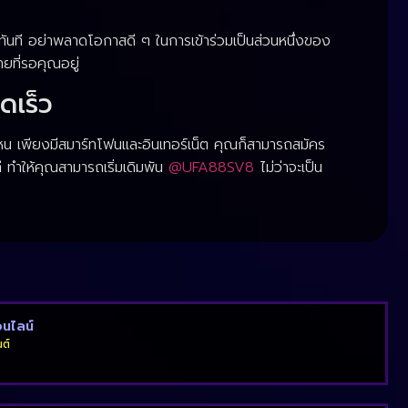
้ทันที อย่าพลาดโอกาสดี ๆ ในการเข้าร่วมเป็นส่วนหนึ่งของ
ยที่รอคุณอยู่
ดเร็ว
่ไหน เพียงมีสมาร์ทโฟนและอินเทอร์เน็ต คุณก็สามารถสมัคร
ี ทำให้คุณสามารถเริ่มเดิมพัน
@UFA88SV8
ไม่ว่าจะเป็น
นไลน์
นต์